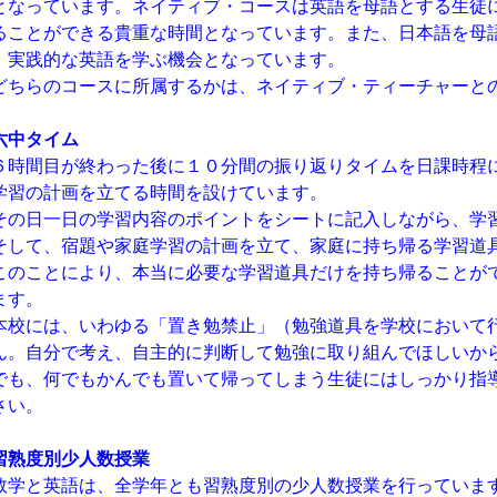
となっています。ネイティブ・コースは英語を母語とする生徒
ることができる貴重な時間となっています。また、日本語を母
、実践的な英語を学ぶ機会となっています。
ちらのコースに所属するかは、ネイティブ・ティーチャーと
六中タイム
時間目が終わった後に１０分間の振り返りタイムを日課時程
学習の計画を立てる時間を設けています。
の日一日の学習内容のポイントをシートに記入しながら、学
して、宿題や家庭学習の計画を立て、家庭に持ち帰る学習道
のことにより、本当に必要な学習道具だけを持ち帰ることが
ます。
校には、いわゆる「置き勉禁止」（勉強道具を学校において
ん。自分で考え、自主的に判断して勉強に取り組んでほしいか
も、何でもかんでも置いて帰ってしまう生徒にはしっかり指
さい。
習熟度別少人数授業
学と英語は、全学年とも習熟度別の少人数授業を行っていま