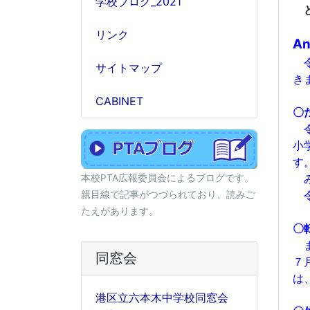
学校ブログ_2021
ど
リンク
An
令
サイトマップ
き
CABINET
〇
令
小
す
み
本校PTA広報委員会によるブログです。
令
親目線で記事がつづられており、読みご
たえがあります。
〇
ま
同窓会
７
は
港区立六本木中学校同窓会