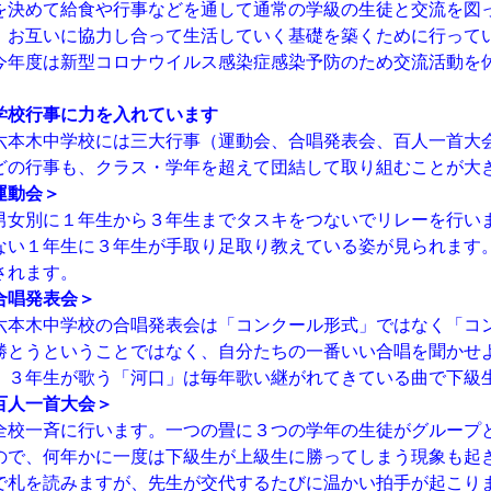
を決めて給食や行事などを通して通常の学級の生徒と交流を図
、お互いに協力し合って生活していく基礎を築くために行って
今年度は新型コロナウイルス感染症感染予防のため交流活動を
学校行事に力を入れています
本木中学校には三大行事（運動会、合唱発表会、百人一首大
の行事も、クラス・学年を超えて団結して取り組むことが大
運動会＞
女別に１年生から３年生までタスキをつないでリレーを行い
ない１年生に３年生が手取り足取り教えている姿が見られます
されます。
合唱発表会＞
本木中学校の合唱発表会は「コンクール形式」ではなく「コ
勝とうということではなく、自分たちの一番いい合唱を聞かせ
、３年生が歌う「河口」は毎年歌い継がれてきている曲で下級
百人一首大会＞
校一斉に行います。一つの畳に３つの学年の生徒がグループ
ので、何年かに一度は下級生が上級生に勝ってしまう現象も起
で札を読みますが、先生が交代するたびに温かい拍手が起こり