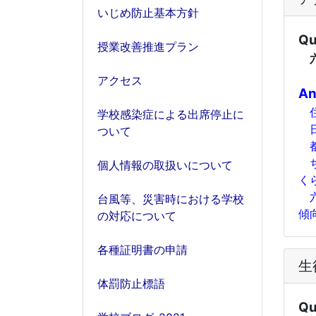
いじめ防止基本方針
Qu
授業改善推進プラン
六
アクセス
An
住
学校感染症による出席停止に
日
ついて
都
ち
個人情報の取扱いについて
く
六
台風等、災害時における学校
傾
の対応について
各種証明書の申請
生
体罰防止標語
Qu