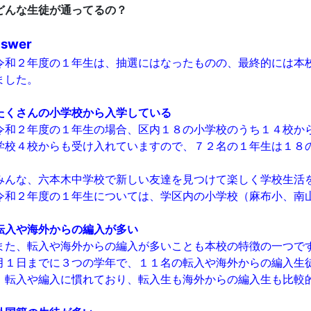
んな生徒が通ってるの？
swer
和２年度の１年生は、抽選にはなったものの、最終的には本
ました。
たくさんの小学校から入学している
和２年度の１年生の場合、区内１８の小学校のうち１４校か
学校４校からも受け入れていますので、７２名の１年生は１８
。
んな、六本木中学校で新しい友達を見つけて楽しく学校生活
和２年度の１年生については、学区内の小学校（麻布小、南
転入や海外からの編入が多い
た、転入や海外からの編入が多いことも本校の特徴の一つで
月１日までに３つの学年で、１１名の転入や海外からの編入生
、転入や編入に慣れており、転入生も海外からの編入生も比較