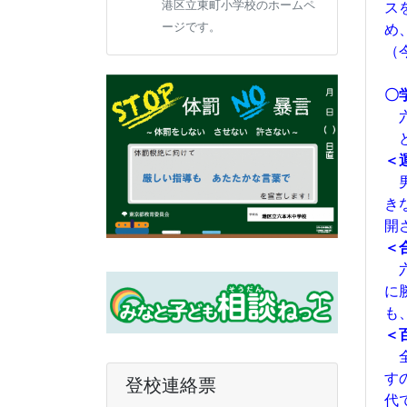
ス
港区立東町小学校のホームペ
め
ージです。
（
〇
六
ど
＜
男
き
開
＜
六
に
も
＜
全
す
登校連絡票
代