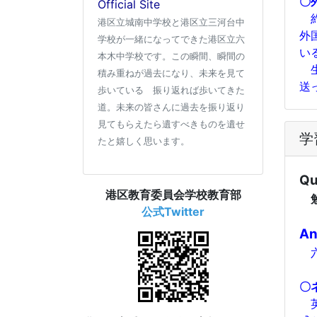
〇
Official Site
約
港区立城南中学校と港区立三河台中
外
学校が一緒になってできた港区立六
い
本木中学校です。この瞬間、瞬間の
生
積み重ねが過去になり、未来を見て
送
歩いている 振り返れば歩いてきた
道。未来の皆さんに過去を振り返り
見てもらえたら遺すべきものを遺せ
学
たと嬉しく思います。
Qu
港区教育委員会学校教育部
勉
公式Twitter
An
六
〇
英