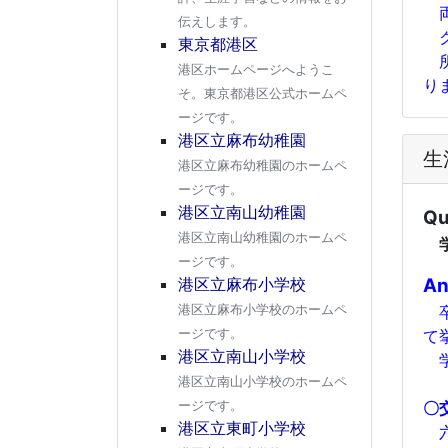
両
伝えします。
ク
東京都港区
所
港区ホームページへようこ
り
そ。東京都港区公式ホームペ
ージです。
港区立麻布幼稚園
生
港区立麻布幼稚園のホームペ
ージです。
港区立南山幼稚園
Qu
港区立南山幼稚園のホームペ
学
ージです。
An
港区立麻布小学校
卒
港区立麻布小学校のホームペ
て
ージです。
港区立南山小学校
学
港区立南山小学校のホームペ
〇
ージです。
港区立東町小学校
六