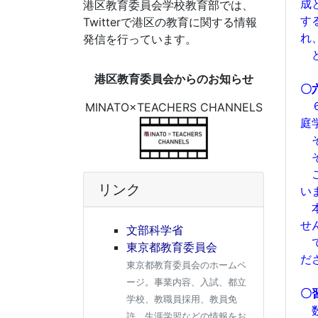
成
港区教育委員会学校教育部では、
す
Twitterで港区の教育に関する情報
れ
発信を行っています。
ど
港区教育委員会からのお知らせ
〇
６
MINATO×TEACHERS CHANNELS
庭
そ
そ
こ
リンク
い
本
せ
文部科学省
で
東京都教育委員会
だ
東京都教育委員会のホームペ
ージ。事業内容、入試、都立
〇
学校、教職員採用、教員免
数
許、生涯学習などの情報をお