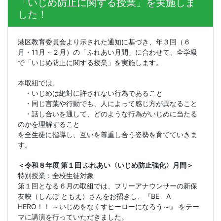
「いじめ防止に関する授業」を実施しま
した！
港区教育委員会より示された通知に基づき、年３回（６
月・
11
月・２月）の「ふれあい月間」に合わせて、全学級
で「いじめ防止に関する授業」を実施します。
本取組では、
・いじめは絶対に許されない行為であること
・同じ言葉や行動でも、人によって感じ方が異なること
・話し合いを通して、どのような行為がいじめに当たる
のかを理解すること
を全生徒に指導し、互いを尊重し合う姿勢を育てていきま
す。
＜令和８年度 第１回 ふれあい〈いじめ防止強化〉月間＞
特別授業：全校生徒対象
第１回となる６月の取組では、フリーアナウンサーの新保
友映（しんぼ ともえ）さんをお招きし、『
BE
A
HERO
！！ ～いじめをなくすヒーローになろう～』 をテー
マに講演を行っていただきました。