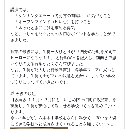
講演では、
＊シンキングエラー（考え方の間違い）に気づくこと
＊オープンマインド（広い心）を持つこと
＊困ったときに助けを求める勇気
など、いじめを防ぐための大切なポイントを学ぶことがで
きました。
授業の最後には、生徒一人ひとりが 「自分の行動を変えて
ヒーローになろう！！」 と行動宣言を記入し、前向きで思
いやりのある言葉がたくさん並びました。
なお、生徒が記入した行動宣言は、各学年フロアに掲示し
ています。生徒同士が互いの決意を見合い、より良い学校
づくりにつなげていきたいです。
今後の取組
🌈
引き続き １１月・２月にも「いじめ防止に関する授業」を
実施し、生徒が安心して過ごせる学校づくりを進めてまい
ります。
今回の学びが、六本木中学校をさらに温かく、 互いを大切
にできる学校へと成長させてくれることを願っています。