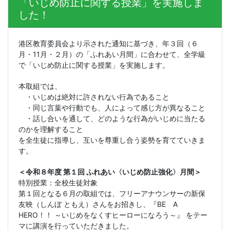
「いじめ防止に関する授業」を実施しま
した！
港区教育委員会より示された通知に基づき、年３回（６
月・
11
月・２月）の「ふれあい月間」に合わせて、全学級
で「いじめ防止に関する授業」を実施します。
本取組では、
・いじめは絶対に許されない行為であること
・同じ言葉や行動でも、人によって感じ方が異なること
・話し合いを通して、どのような行為がいじめに当たる
のかを理解すること
を全生徒に指導し、互いを尊重し合う姿勢を育てていきま
す。
＜令和８年度 第１回 ふれあい〈いじめ防止強化〉月間＞
特別授業：全校生徒対象
第１回となる６月の取組では、フリーアナウンサーの新保
友映（しんぼ ともえ）さんをお招きし、『
BE
A
HERO
！！ ～いじめをなくすヒーローになろう～』 をテー
マに講演を行っていただきました。