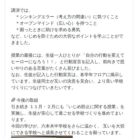
講演では、
＊シンキングエラー（考え方の間違い）に気づくこと
＊オープンマインド（広い心）を持つこと
＊困ったときに助けを求める勇気
など、いじめを防ぐための大切なポイントを学ぶことがで
きました。
授業の最後には、生徒一人ひとりが 「自分の行動を変えて
ヒーローになろう！！」 と行動宣言を記入し、前向きで思
いやりのある言葉がたくさん並びました。
なお、生徒が記入した行動宣言は、各学年フロアに掲示し
ています。生徒同士が互いの決意を見合い、より良い学校
づくりにつなげていきたいです。
今後の取組
🌈
引き続き １１月・２月にも「いじめ防止に関する授業」を
実施し、生徒が安心して過ごせる学校づくりを進めてまい
ります。
今回の学びが、六本木中学校をさらに温かく、 互いを大切
にできる学校へと成長させてくれることを願っています。