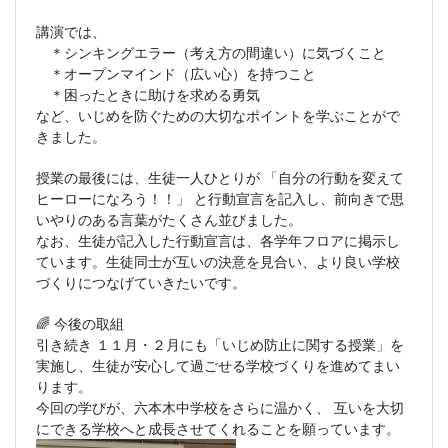
講演では、
＊シンキングエラー（考え方の間違い）に気づくこと
＊オープンマインド（広い心）を持つこと
＊困ったときに助けを求める勇気
など、いじめを防ぐための大切なポイントを学ぶことがで
きました。
授業の最後には、生徒一人ひとりが 「自分の行動を変えて
ヒーローになろう！！」 と行動宣言を記入し、前向きで思
いやりのある言葉がたくさん並びました。
なお、生徒が記入した行動宣言は、各学年フロアに掲示し
ています。生徒同士が互いの決意を見合い、より良い学校
づくりにつなげていきたいです。
今後の取組
🌈
引き続き １１月・２月にも「いじめ防止に関する授業」を
実施し、生徒が安心して過ごせる学校づくりを進めてまい
ります。
今回の学びが、六本木中学校をさらに温かく、 互いを大切
にできる学校へと成長させてくれることを願っています。