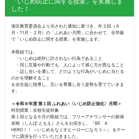
「いじめ防止に関する授業」を実施しま
した！
港区教育委員会より示された通知に基づき、年３回（６
月・
11
月・２月）の「ふれあい月間」に合わせて、全学級
で「いじめ防止に関する授業」を実施します。
本取組では、
・いじめは絶対に許されない行為であること
・同じ言葉や行動でも、人によって感じ方が異なること
・話し合いを通して、どのような行為がいじめに当たる
のかを理解すること
を全生徒に指導し、互いを尊重し合う姿勢を育てていきま
す。
＜令和８年度 第１回 ふれあい〈いじめ防止強化〉月間＞
特別授業：全校生徒対象
第１回となる６月の取組では、フリーアナウンサーの新保
友映（しんぼ ともえ）さんをお招きし、『
BE
A
HERO
！！ ～いじめをなくすヒーローになろう～』 をテー
マに講演を行っていただきました。