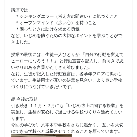
講演では、
＊シンキングエラー（考え方の間違い）に気づくこと
＊オープンマインド（広い心）を持つこと
＊困ったときに助けを求める勇気
など、いじめを防ぐための大切なポイントを学ぶことがで
きました。
授業の最後には、生徒一人ひとりが 「自分の行動を変えて
ヒーローになろう！！」 と行動宣言を記入し、前向きで思
いやりのある言葉がたくさん並びました。
なお、生徒が記入した行動宣言は、各学年フロアに掲示し
ています。生徒同士が互いの決意を見合い、より良い学校
づくりにつなげていきたいです。
今後の取組
🌈
引き続き １１月・２月にも「いじめ防止に関する授業」を
実施し、生徒が安心して過ごせる学校づくりを進めてまい
ります。
今回の学びが、六本木中学校をさらに温かく、 互いを大切
にできる学校へと成長させてくれることを願っています。