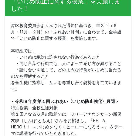
「いじめ防止に関する授業」を実施しま
した！
港区教育委員会より示された通知に基づき、年３回（６
月・
11
月・２月）の「ふれあい月間」に合わせて、全学級
で「いじめ防止に関する授業」を実施します。
本取組では、
・いじめは絶対に許されない行為であること
・同じ言葉や行動でも、人によって感じ方が異なること
・話し合いを通して、どのような行為がいじめに当たる
のかを理解すること
を全生徒に指導し、互いを尊重し合う姿勢を育てていきま
す。
＜令和８年度 第１回 ふれあい〈いじめ防止強化〉月間＞
特別授業：全校生徒対象
第１回となる６月の取組では、フリーアナウンサーの新保
友映（しんぼ ともえ）さんをお招きし、『
BE
A
HERO
！！ ～いじめをなくすヒーローになろう～』 をテー
マに講演を行っていただきました。